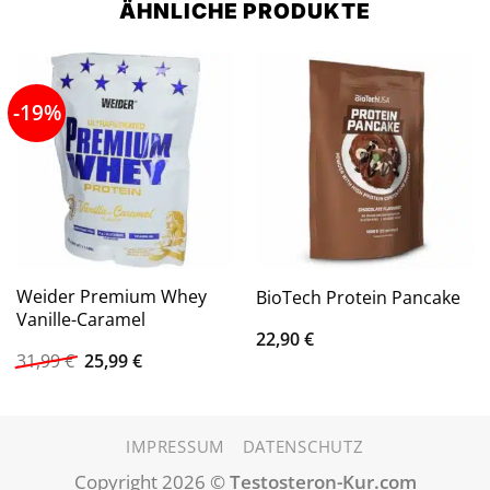
ÄHNLICHE PRODUKTE
-19%
Weider Premium Whey
BioTech Protein Pancake
Vanille-Caramel
22,90
€
Ursprünglicher
Aktueller
31,99
€
25,99
€
Preis
Preis
war:
ist:
31,99 €
25,99 €.
IMPRESSUM
DATENSCHUTZ
Copyright 2026 ©
Testosteron-Kur.com