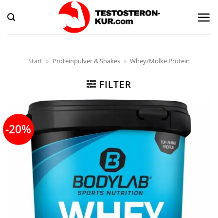
Zum
Inhalt
springen
Start
»
Proteinpulver & Shakes
»
Whey/Molke Protein
FILTER
-20%