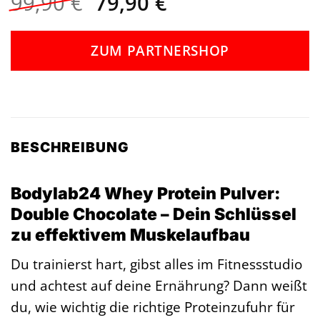
Ursprünglicher
Aktueller
99,90
€
79,90
€
Preis
Preis
war:
ist:
ZUM PARTNERSHOP
99,90 €
79,90 €.
BESCHREIBUNG
Bodylab24 Whey Protein Pulver:
Double Chocolate – Dein Schlüssel
zu effektivem Muskelaufbau
Du trainierst hart, gibst alles im Fitnessstudio
und achtest auf deine Ernährung? Dann weißt
du, wie wichtig die richtige Proteinzufuhr für