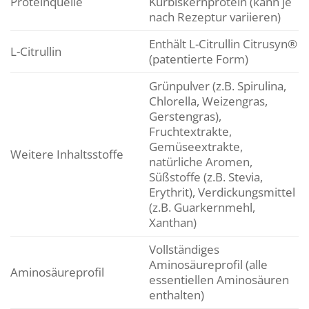
Proteinquelle
Kürbiskernprotein (kann je
nach Rezeptur variieren)
Enthält L-Citrullin Citrusyn®
L-Citrullin
(patentierte Form)
Grünpulver (z.B. Spirulina,
Chlorella, Weizengras,
Gerstengras),
Fruchtextrakte,
Gemüseextrakte,
Weitere Inhaltsstoffe
natürliche Aromen,
Süßstoffe (z.B. Stevia,
Erythrit), Verdickungsmittel
(z.B. Guarkernmehl,
Xanthan)
Vollständiges
Aminosäureprofil (alle
Aminosäureprofil
essentiellen Aminosäuren
enthalten)