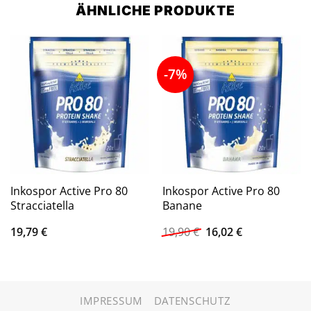
ÄHNLICHE PRODUKTE
-7%
Inkospor Active Pro 80
Inkospor Active Pro 80
Stracciatella
Banane
Ursprünglicher
Aktueller
19,79
€
19,90
€
16,02
€
Preis
Preis
war:
ist:
19,90 €
16,02 €.
IMPRESSUM
DATENSCHUTZ