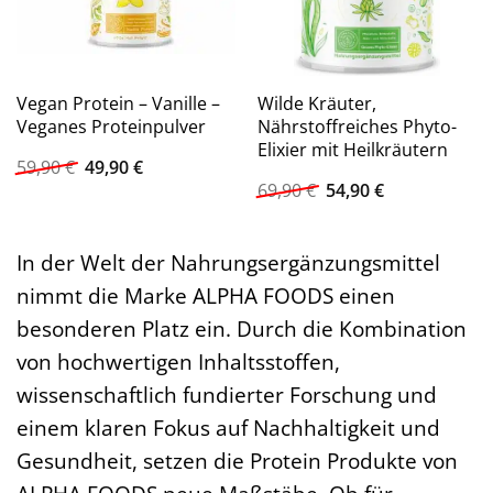
Vegan Protein – Vanille –
Wilde Kräuter,
Veganes Proteinpulver
Nährstoffreiches Phyto-
Elixier mit Heilkräutern
Ursprünglicher
Aktueller
59,90
€
49,90
€
Preis
Preis
Ursprünglicher
Aktueller
69,90
€
54,90
€
war:
ist:
Preis
Preis
59,90 €
49,90 €.
war:
ist:
69,90 €
54,90 €.
In der Welt der Nahrungsergänzungsmittel
nimmt die Marke ALPHA FOODS einen
besonderen Platz ein. Durch die Kombination
von hochwertigen Inhaltsstoffen,
wissenschaftlich fundierter Forschung und
einem klaren Fokus auf Nachhaltigkeit und
Gesundheit, setzen die Protein Produkte von