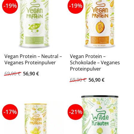
-19%
-19%
Vegan Protein – Neutral –
Vegan Protein –
Veganes Proteinpulver
Schokolade – Veganes
Proteinpulver
Ursprünglicher
Aktueller
69,90
€
56,90
€
Preis
Preis
Ursprünglicher
Aktueller
69,90
€
56,90
€
war:
ist:
Preis
Preis
69,90 €
56,90 €.
war:
ist:
69,90 €
56,90 €.
-17%
-21%