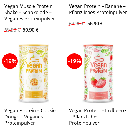
Vegan Muscle Protein
Vegan Protein – Banane –
Shake – Schokolade –
Pflanzliches Proteinpulver
Veganes Proteinpulver
Ursprünglicher
Aktueller
69,90
€
56,90
€
Preis
Preis
Ursprünglicher
Aktueller
69,90
€
59,90
€
war:
ist:
Preis
Preis
69,90 €
56,90 €.
war:
ist:
69,90 €
59,90 €.
-19%
-19%
Vegan Protein – Cookie
Vegan Protein – Erdbeere
Dough – Veganes
– Pflanzliches
Proteinpulver
Proteinpulver