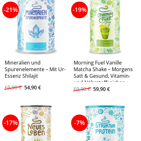
-21%
-19%
Mineralien und
Morning Fuel Vanille
Spurenelemente – Mit Ur-
Matcha Shake – Morgens
Essenz Shilajit
Satt & Gesund, Vitamin-
und Nährstoffreichen
Ursprünglicher
Aktueller
69,90
€
54,90
€
Ursprünglicher
Aktueller
69,90
€
59,90
€
Preis
Preis
Preis
Preis
war:
ist:
war:
ist:
69,90 €
54,90 €.
69,90 €
59,90 €.
-17%
-7%