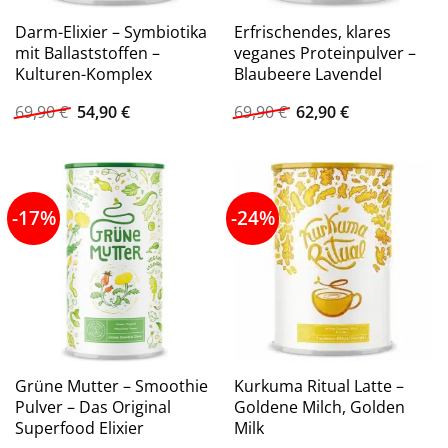
Darm-Elixier – Symbiotika
Erfrischendes, klares
mit Ballaststoffen –
veganes Proteinpulver –
Kulturen-Komplex
Blaubeere Lavendel
Ursprünglicher
Aktueller
Ursprünglicher
Aktueller
69,90
€
54,90
€
69,90
€
62,90
€
Preis
Preis
Preis
Preis
war:
ist:
war:
ist:
69,90 €
54,90 €.
69,90 €
62,90 €.
-17%
-24%
Grüne Mutter – Smoothie
Kurkuma Ritual Latte –
Pulver – Das Original
Goldene Milch, Golden
Superfood Elixier
Milk