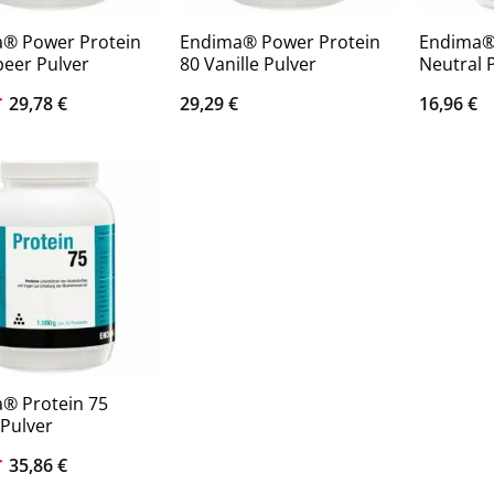
® Power Protein
Endima® Power Protein
Endima® 
beer Pulver
80 Vanille Pulver
Neutral 
Ursprünglicher
Aktueller
29,78
€
29,29
€
16,96
€
Preis
Preis
war:
ist:
33,90 €
29,78 €.
® Protein 75
 Pulver
Ursprünglicher
Aktueller
35,86
€
Preis
Preis