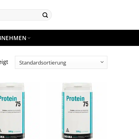
BNEHMEN
igt