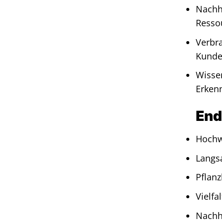
Nachha
Resso
Verbra
Kunden
Wissen
Erkenn
End
Hochwe
Langs
Pflanz
Vielf
Nachha