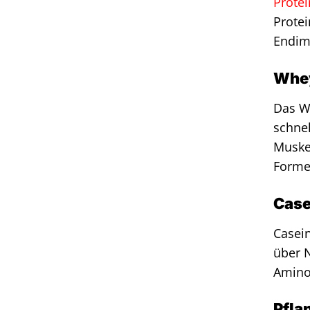
Protei
Protei
Endim
Whey
Das W
schnel
Muskel
Formen
Case
Casein
über N
Aminos
Pfla