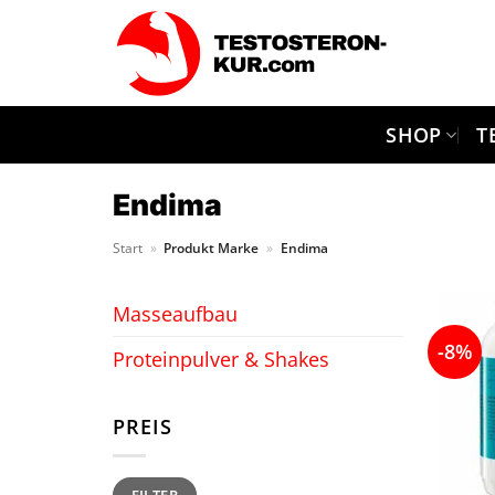
Zum
Inhalt
springen
SHOP
T
Endima
Start
»
Produkt Marke
»
Endima
Masseaufbau
-8%
Proteinpulver & Shakes
PREIS
Min.
Max.
FILTER