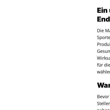
Ein
End
Die Ma
Sport
Produk
Gesun
Wirksa
für di
wählen
War
Bevor 
Stelle