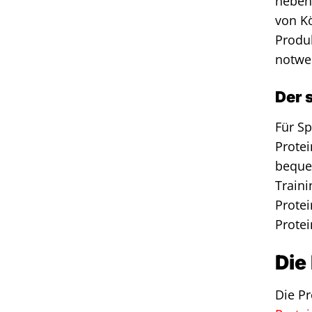
neben 
von Kö
Produk
notwe
Der 
Für Sp
Protei
beque
Train
Protei
Protei
Die
Die Pr