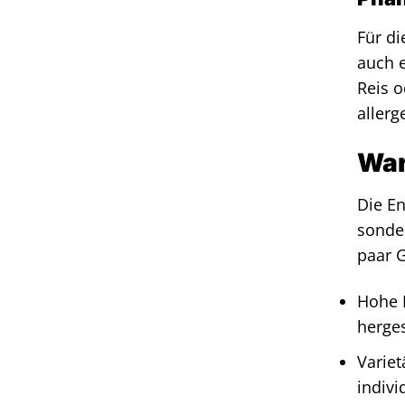
Für di
auch e
Reis o
allerg
War
Die En
sonder
paar 
Hohe P
herges
Variet
indivi