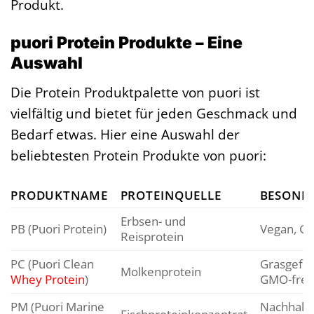
Produkt.
puori Protein Produkte – Eine
Auswahl
Die Protein Produktpalette von puori ist
vielfältig und bietet für jeden Geschmack und
Bedarf etwas. Hier eine Auswahl der
beliebtesten Protein Produkte von puori:
PRODUKTNAME
PROTEINQUELLE
BESOND
Erbsen- und
PB (Puori Protein)
Vegan, GM
Reisprotein
PC (Puori Clean
Grasgefüt
Molkenprotein
Whey Protein
)
GMO-frei
PM (Puori Marine
Nachhalti