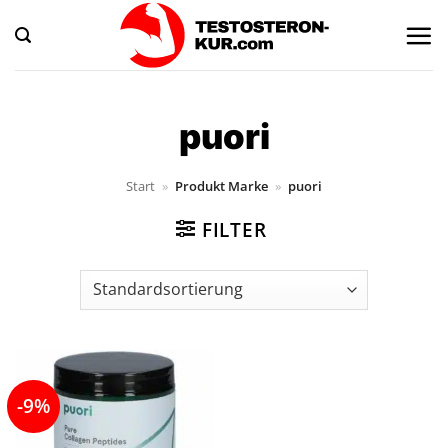
Zum
Inhalt
springen
puori
Start
»
Produkt Marke
»
puori
FILTER
-9%