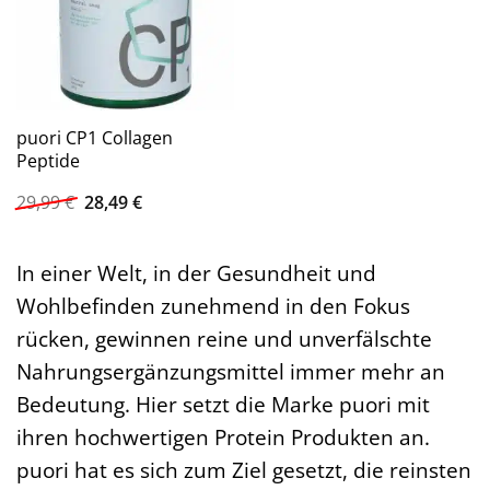
puori CP1 Collagen
Peptide
Ursprünglicher
Aktueller
29,99
€
28,49
€
Preis
Preis
war:
ist:
29,99 €
28,49 €.
In einer Welt, in der Gesundheit und
Wohlbefinden zunehmend in den Fokus
rücken, gewinnen reine und unverfälschte
Nahrungsergänzungsmittel immer mehr an
Bedeutung. Hier setzt die Marke puori mit
ihren hochwertigen Protein Produkten an.
puori hat es sich zum Ziel gesetzt, die reinsten