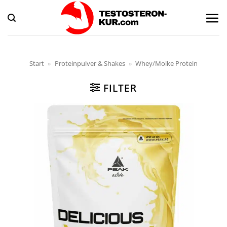
Zum
Inhalt
springen
Start
»
Proteinpulver & Shakes
»
Whey/Molke Protein
FILTER