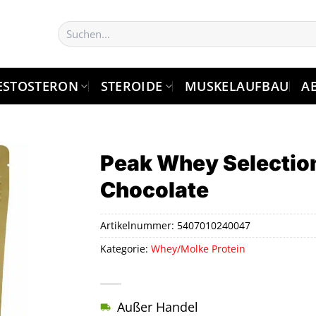
Suchen
nach:
ESTOSTERON
STEROIDE
MUSKELAUFBAU
A
Peak Whey Selectio
Chocolate
Artikelnummer:
5407010240047
Kategorie:
Whey/Molke Protein
Außer Handel