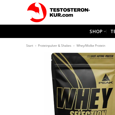
Zum
Inhalt
springen
SHOP
T
Start
»
Proteinpulver & Shakes
»
Whey/Molke Protein