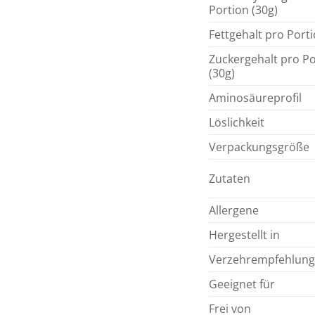
Portion (30g)
Fettgehalt pro Porti
Zuckergehalt pro Po
(30g)
Aminosäureprofil
Löslichkeit
Verpackungsgröße
Zutaten
Allergene
Hergestellt in
Verzehrempfehlung
Geeignet für
Frei von