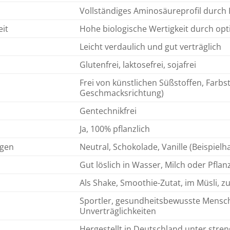
Vollständiges Aminosäureprofil durch
eit
Hohe biologische Wertigkeit durch op
Leicht verdaulich und gut verträglich
Glutenfrei, laktosefrei, sojafrei
Frei von künstlichen Süßstoffen, Farb
Geschmacksrichtung)
Gentechnikfrei
Ja, 100% pflanzlich
ngen
Neutral, Schokolade, Vanille (Beispiel
Gut löslich in Wasser, Milch oder Pfla
Als Shake, Smoothie-Zutat, im Müsli, 
Sportler, gesundheitsbewusste Mensch
Unverträglichkeiten
Hergestellt in Deutschland unter stre