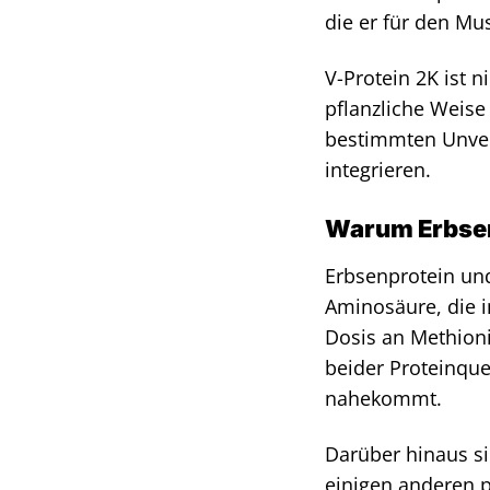
die er für den Mu
V-Protein 2K ist n
pflanzliche Weis
bestimmten Unvertr
integrieren.
Warum Erbsen
Erbsenprotein und 
Aminosäure, die i
Dosis an Methioni
beider Proteinque
nahekommt.
Darüber hinaus si
einigen anderen p