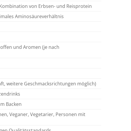
 Kombination von Erbsen- und Reisprotein
timales Aminosäureverhältnis
stoffen und Aromen (je nach
haft, weitere Geschmacksrichtungen möglich)
nzendrinks
zum Backen
en, Veganer, Vegetarier, Personen mit
ngen Qualitätsstandards