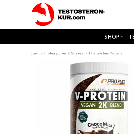
Zum
Inhalt
springen
SHOP
T
Start
»
Proteinpulver & Shakes
»
Pflanzliches Protein