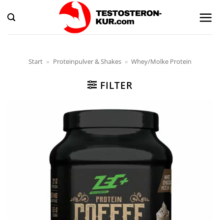
Zum
Inhalt
springen
Start
»
Proteinpulver & Shakes
»
Whey/Molke Protein
FILTER