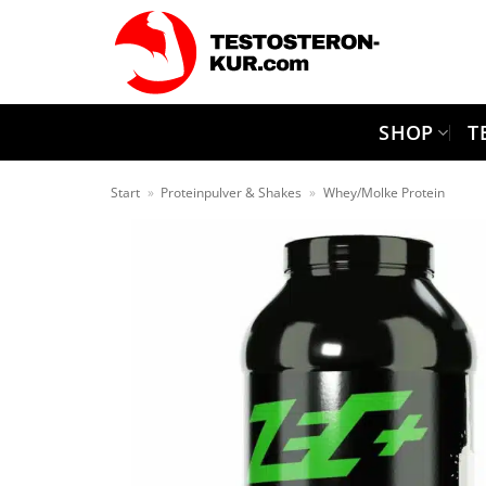
Zum
Inhalt
springen
SHOP
T
Start
»
Proteinpulver & Shakes
»
Whey/Molke Protein