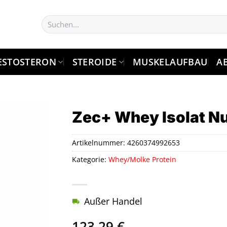
Suchen
nach:
ESTOSTERON
STEROIDE
MUSKELAUFBAU
A
Zec+ Whey Isolat N
Artikelnummer:
4260374992653
Kategorie:
Whey/Molke Protein
Außer Handel
123,29
€