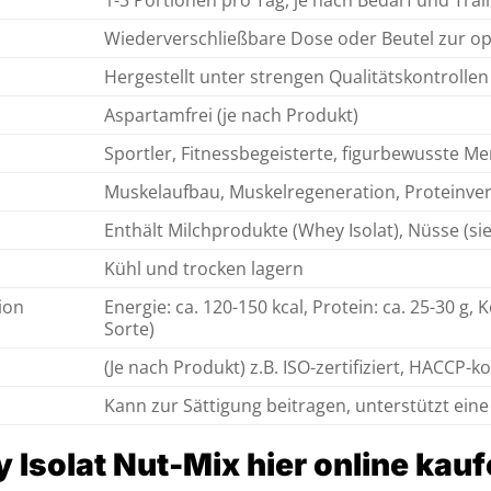
1-3 Portionen pro Tag, je nach Bedarf und Trai
Wiederverschließbare Dose oder Beutel zur o
Hergestellt unter strengen Qualitätskontrollen
Aspartamfrei (je nach Produkt)
Sportler, Fitnessbegeisterte, figurbewusste M
Muskelaufbau, Muskelregeneration, Proteinve
Enthält Milchprodukte (Whey Isolat), Nüsse (sie
Kühl und trocken lagern
ion
Energie: ca. 120-150 kcal, Protein: ca. 25-30 g, K
Sorte)
(Je nach Produkt) z.B. ISO-zertifiziert, HACCP-
Kann zur Sättigung beitragen, unterstützt ei
Isolat Nut-Mix hier online kau