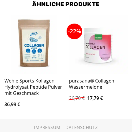
ÄHNLICHE PRODUKTE
-22%
Wehle Sports Kollagen
purasana® Collagen
Hydrolysat Peptide Pulver
Wassermelone
mit Geschmack
Ursprünglicher
Aktueller
26,70
€
17,79
€
Preis
Preis
36,99
€
war:
ist:
26,70 €
17,79 €.
IMPRESSUM
DATENSCHUTZ