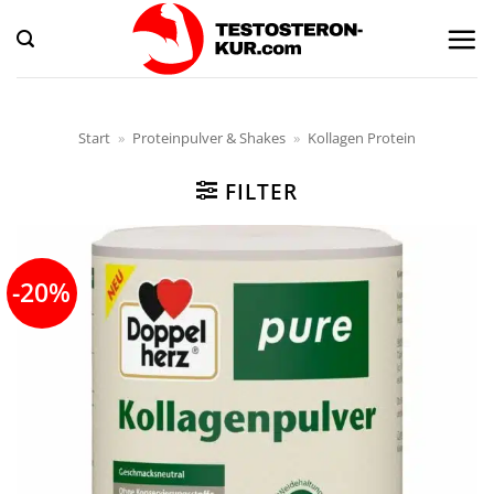
Zum
Inhalt
springen
Start
»
Proteinpulver & Shakes
»
Kollagen Protein
FILTER
-20%