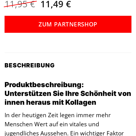
Ursprünglicher
Aktueller
11,95
€
11,49
€
Preis
Preis
war:
ist:
ZUM PARTNERSHOP
11,95 €
11,49 €.
BESCHREIBUNG
Produktbeschreibung:
Unterstützen Sie Ihre Schönheit von
innen heraus mit Kollagen
In der heutigen Zeit legen immer mehr
Menschen Wert auf ein vitales und
jugendliches Aussehen. Ein wichtiger Faktor