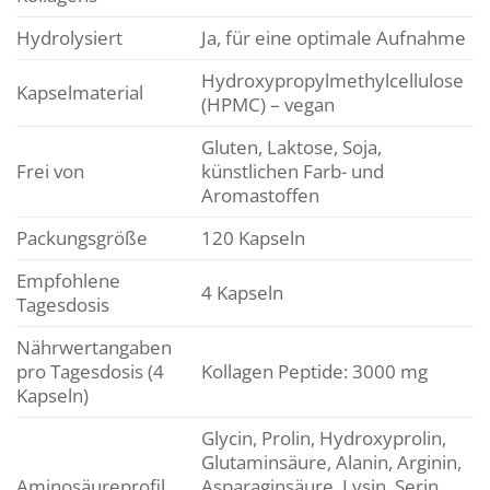
Hydrolysiert
Ja, für eine optimale Aufnahme
Hydroxypropylmethylcellulose
Kapselmaterial
(HPMC) – vegan
Gluten, Laktose, Soja,
Frei von
künstlichen Farb- und
Aromastoffen
Packungsgröße
120 Kapseln
Empfohlene
4 Kapseln
Tagesdosis
Nährwertangaben
pro Tagesdosis (4
Kollagen Peptide: 3000 mg
Kapseln)
Glycin, Prolin, Hydroxyprolin,
Glutaminsäure, Alanin, Arginin,
Aminosäureprofil
Asparaginsäure, Lysin, Serin,